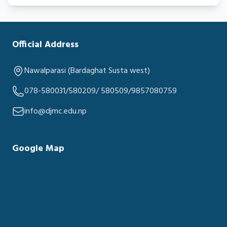
Official Address
Nawalparasi (Bardaghat Susta west)
078-580031/580209/ 580509/9857080759
info@djmc.edu.np
Google Map