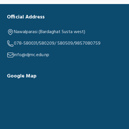
Official Address
Nawalparasi (Bardaghat Susta west)
078-580031/580209/ 580509/9857080759
info@djmc.edu.np
Google Map