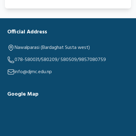
Official Address
Nawalparasi (Bardaghat Susta west)
078-580031/580209/ 580509/9857080759
info@djmc.edu.np
Google Map